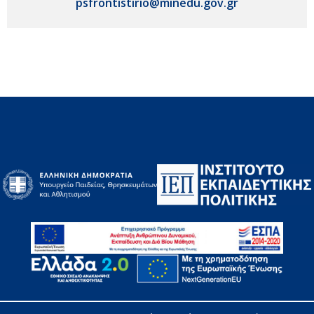
psfrontistirio@minedu.gov.gr