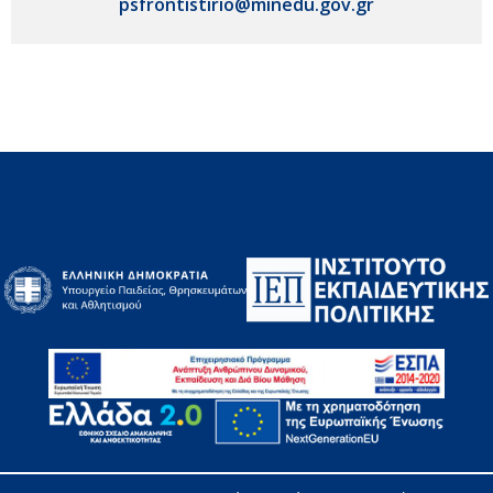
psfrontistirio@minedu.gov.gr