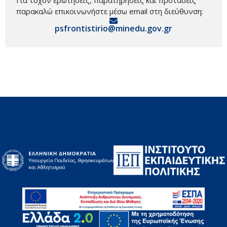
Για τυχόν ερωτήσεις, παρατηρήσεις και προτάσεις
παρακαλώ επικοινωνήστε μέσω email στη διεύθυνση:
psfrontistirio@minedu.gov.gr