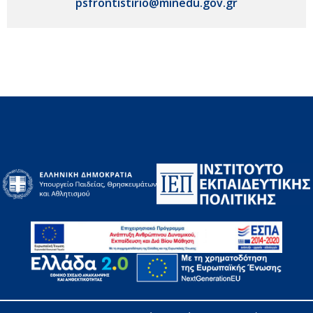
psfrontistirio@minedu.gov.gr