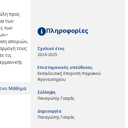
πύλη προς
μα των
ις των
Πληροφορίες
αδόσεων.•
υση αποριών,
αρμογή τους
Σχολικό έτος
2024-2025
ε τις
Γερμανικής
Επιστημονικός υπεύθυνος
Εκπαιδευτική Επιτροπή Ψηφιακού
Φροντιστηρίου
ενο Μάθημα
Σύλληψη
Παναγιώτης Γιατράς
Δημιουργία
Παναγιώτης Γιατράς