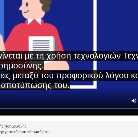
τής Νοημοσύνης.
της γραπτής αποτύπωσής του.