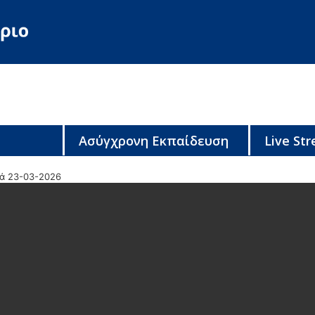
Ασύγχρονη Εκπαίδευση
Live St
κά 23-03-2026