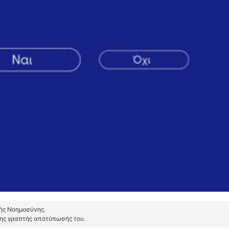
τής Νοημοσύνης.
της γραπτής αποτύπωσής του.