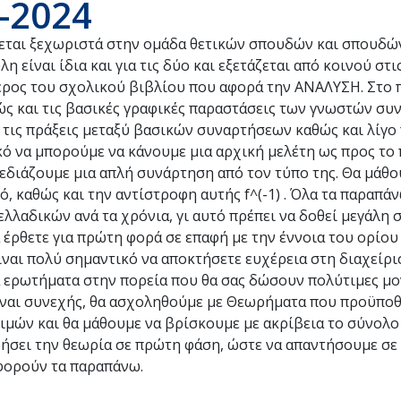
-2024
αι ξεχωριστά στην ομάδα θετικών σπουδών και σπουδών
είναι ίδια και για τις δύο και εξετάζεται από κοινού στι
 μέρος του σχολικού βιβλίου που αφορά την ΑΝΑΛΥΣΗ. Στο
ώς και τις βασικές γραφικές παραστάσεις των γνωστών σ
ε τις πράξεις μεταξύ βασικών συναρτήσεων καθώς και λίγο
κό να μπορούμε να κάνουμε μια αρχική μελέτη ως προς το 
εδιάζουμε μια απλή συνάρτηση από τον τύπο της. Θα μάθο
, καθώς και την αντίστροφη αυτής f^(-1) . Όλα τα παραπά
λλαδικών ανά τα χρόνια, γι αυτό πρέπει να δοθεί μεγάλη 
 έρθετε για πρώτη φορά σε επαφή με την έννοια του ορίου 
ίναι πολύ σημαντικό να αποκτήσετε ευχέρεια στη διαχείρι
ά ερωτήματα στην πορεία που θα σας δώσουν πολύτιμες μο
είναι συνεχής, θα ασχοληθούμε με Θεωρήματα που προϋπο
ιμών και θα μάθουμε να βρίσκουμε με ακρίβεια το σύνολο
νοήσει την θεωρία σε πρώτη φάση, ώστε να απαντήσουμε σε
φορούν τα παραπάνω.