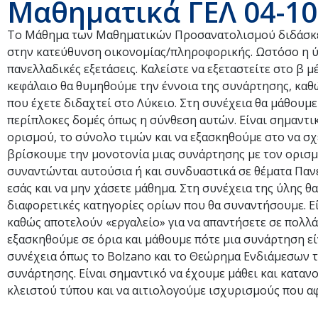
Μαθηματικά ΓΕΛ 04-10
Το Μάθημα των Μαθηματικών Προσανατολισμού διδάσκετ
στην κατεύθυνση οικονομίας/πληροφορικής. Ωστόσο η ύλη 
πανελλαδικές εξετάσεις. Καλείστε να εξεταστείτε στο β
κεφάλαιο θα θυμηθούμε την έννοια της συνάρτησης, καθ
που έχετε διδαχτεί στο Λύκειο. Στη συνέχεια θα μάθουμ
περίπλοκες δομές όπως η σύνθεση αυτών. Είναι σημαντι
ορισμού, το σύνολο τιμών και να εξασκηθούμε στο να σχ
βρίσκουμε την μονοτονία μιας συνάρτησης με τον ορισμό
συναντώνται αυτούσια ή και συνδυαστικά σε θέματα Πανε
εσάς και να μην χάσετε μάθημα. Στη συνέχεια της ύλης θα
διαφορετικές κατηγορίες ορίων που θα συναντήσουμε. Ε
καθώς αποτελούν «εργαλείο» για να απαντήσετε σε πολλ
εξασκηθούμε σε όρια και μάθουμε πότε μια συνάρτηση 
συνέχεια όπως το Bolzano και το Θεώρημα Ενδιάμεσων τ
συνάρτησης. Είναι σημαντικό να έχουμε μάθει και κατα
κλειστού τύπου και να αιτιολογούμε ισχυρισμούς που α