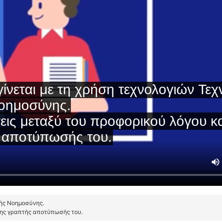
τής Νοημοσύνης.
της γραπτής αποτύπωσής του.