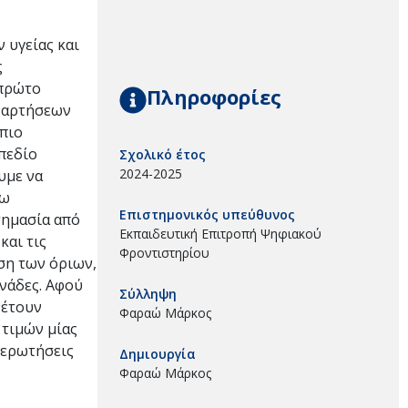
 υγείας και
ς
 πρώτο
Πληροφορίες
υναρτήσεων
 πιο
πεδίο
Σχολικό έτος
2024-2025
υμε να
νω
Επιστημονικός υπεύθυνος
σημασία από
Εκπαιδευτική Επιτροπή Ψηφιακού
και τις
Φροντιστηρίου
ση των όριων,
νάδες. Αφού
Σύλληψη
θέτουν
Φαραώ Μάρκος
 τιμών μίας
 ερωτήσεις
Δημιουργία
Φαραώ Μάρκος