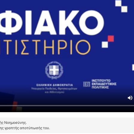
τής Νοημοσύνης.
της γραπτής αποτύπωσής του.