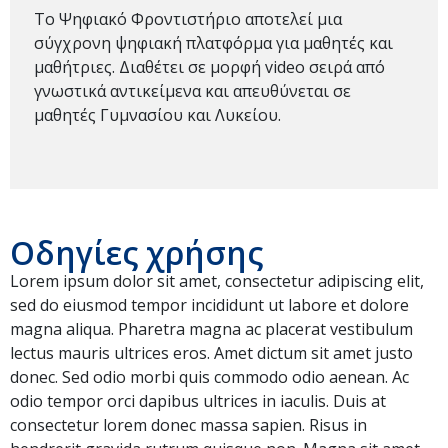
Το Ψηφιακό Φροντιστήριο αποτελεί μια
σύγχρονη ψηφιακή πλατφόρμα για μαθητές και
μαθήτριες. Διαθέτει σε μορφή video σειρά από
γνωστικά αντικείμενα και απευθύνεται σε
μαθητές Γυμνασίου και Λυκείου.
Οδηγίες χρήσης
Lorem ipsum dolor sit amet, consectetur adipiscing elit,
sed do eiusmod tempor incididunt ut labore et dolore
magna aliqua. Pharetra magna ac placerat vestibulum
lectus mauris ultrices eros. Amet dictum sit amet justo
donec. Sed odio morbi quis commodo odio aenean. Ac
odio tempor orci dapibus ultrices in iaculis. Duis at
consectetur lorem donec massa sapien. Risus in