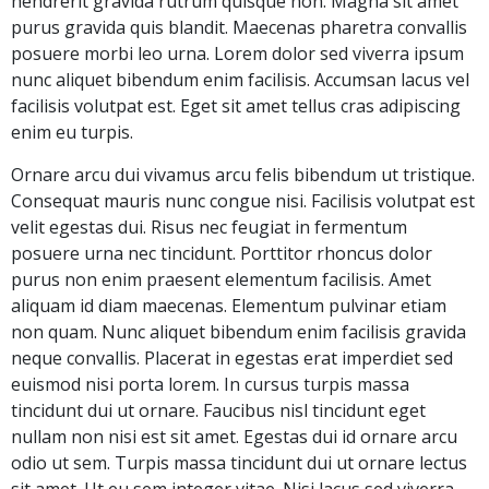
hendrerit gravida rutrum quisque non. Magna sit amet
purus gravida quis blandit. Maecenas pharetra convallis
posuere morbi leo urna. Lorem dolor sed viverra ipsum
nunc aliquet bibendum enim facilisis. Accumsan lacus vel
facilisis volutpat est. Eget sit amet tellus cras adipiscing
enim eu turpis.
Ornare arcu dui vivamus arcu felis bibendum ut tristique.
Consequat mauris nunc congue nisi. Facilisis volutpat est
velit egestas dui. Risus nec feugiat in fermentum
posuere urna nec tincidunt. Porttitor rhoncus dolor
purus non enim praesent elementum facilisis. Amet
aliquam id diam maecenas. Elementum pulvinar etiam
non quam. Nunc aliquet bibendum enim facilisis gravida
neque convallis. Placerat in egestas erat imperdiet sed
euismod nisi porta lorem. In cursus turpis massa
tincidunt dui ut ornare. Faucibus nisl tincidunt eget
nullam non nisi est sit amet. Egestas dui id ornare arcu
odio ut sem. Turpis massa tincidunt dui ut ornare lectus
sit amet. Ut eu sem integer vitae. Nisi lacus sed viverra