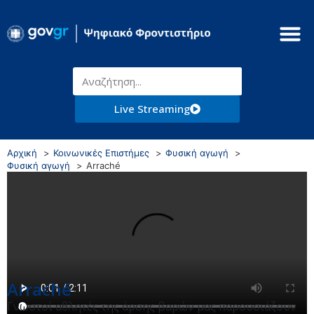
Live Streaming
Αρχική
Κοινωνικές Επιστήμες
Φυσική αγωγή
Φυσική αγωγή
Arraché
Arraché
Γνωστοί αθλητές της άρσης βαρών μας παρουσιάζουν