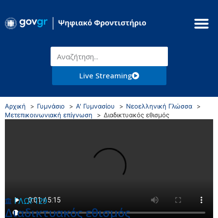
Live Streaming
Αρχική
Γυμνάσιο
Α' Γυμνασίου
Νεοελληνική Γλώσσα
Μετεπικοινωνιακή επίγνωση
Διαδικτυακός εθισμός
ΓΛΩΓ129
Διαδικτυακός εθισμός