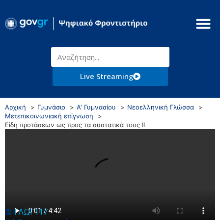
Live Streaming
Αρχική
Γυμνάσιο
Α' Γυμνασίου
Νεοελληνική Γλώσσα
Μετεπικοινωνιακή επίγνωση
Είδη προτάσεων ως προς τα συστατικά τους II
ΓΛΩΓ117