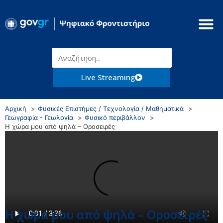
Live Streaming
Αρχική
Φυσικές Επιστήμες / Τεχνολογία / Μαθηματικά
Γεωγραφία - Γεωλογία
Φυσικό περιβάλλον
Η χώρα μου από ψηλά – Οροσειρές
Η χώρα μου από ψηλά – Οροσειρές