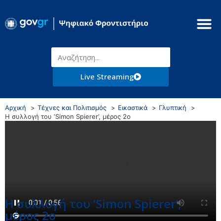
Live Streaming
Αρχική
Τέχνες και Πολιτισμός
Εικαστικά
Γλυπτική
Η συλλογή του ‘Simon Spierer’, μέρος 2ο
Η συλλογή του ‘Simon Spierer’,
μέρος 2ο