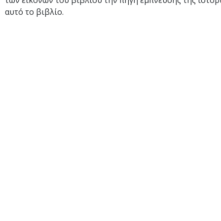
των εικόνων του βιβλίου την πηγή έμπνευσης της ιστορία
αυτό το βιβλίο.