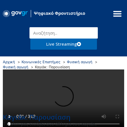
Live Streaming
Αρχική
Κοινωνικές Επιστήμες
Φυσική αγωγή
Φυσική αγωγή
Καγιάκ: Παρουσίαση
Καγιάκ: Παρουσίαση
Το κλιπ μας εισάγει στο άθλημα του καγιάκ,