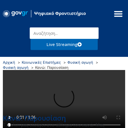
Live Streaming
Αρχική
Κοινωνικές Επιστήμες
Φυσική αγωγή
Φυσική αγωγή
Κανώ: Παρουσίαση
Κανώ: Παρουσίαση
Το κλιπ μας εισάγει στο άθλημα του κανώ. Μας