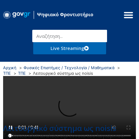
Live Streaming
Αρχική
Φυσικές Επιστήμες / Τεχνολογία / Μαθηματικά
ΤΠΕ
ΤΠΕ
Λειτουργικό σύστημα ως noisis
Λειτουργικό σύστημα ως noisis
Το βίντεο κλιπ αναλύει την έννοια του λογισμικού.