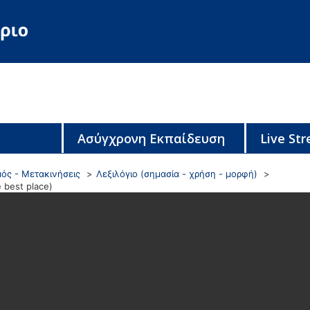
Ασύγχρονη Εκπαίδευση
Live St
μός - Μετακινήσεις
Λεξιλόγιο (σημασία - χρήση - μορφή)
 best place)