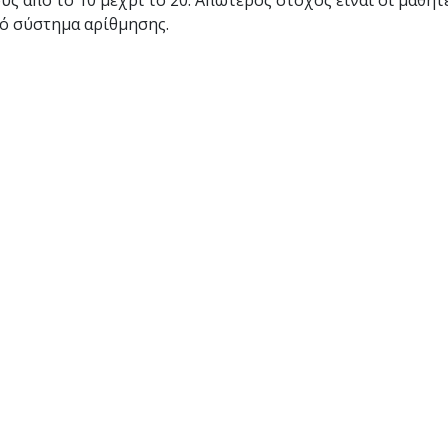
ς από το 10 μέχρι το 20. Απώτερος στόχος είναι οι μαθητ
κό σύστημα αρίθμησης.