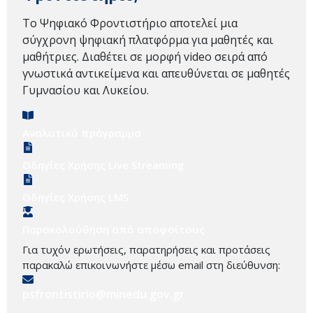
Το Ψηφιακό Φροντιστήριο αποτελεί μια
σύγχρονη ψηφιακή πλατφόρμα για μαθητές και
μαθήτριες. Διαθέτει σε μορφή video σειρά από
γνωστικά αντικείμενα και απευθύνεται σε μαθητές
Γυμνασίου και Λυκείου.
Αναλυτικό πρόγραμμα
Οδηγίες Χρήσης Live Streaming
Οδηγίες Χρήσης LMS
Παρακολούθηση από αποφοίτους
Για τυχόν ερωτήσεις, παρατηρήσεις και προτάσεις
παρακαλώ επικοινωνήστε μέσω email στη διεύθυνση:
psfrontistirio@minedu.gov.gr