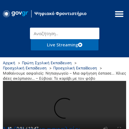
Live Streaming
Αρχική
Πρώτη Σχολική Εκπαίδευση
Προσχολική Εκπαίδευση
Προσχολική Εκπαίδευση
Μαθαίνουμε ασφαλείς: Νηπιαγωγείο – Mια αφήγηση έσπασε… Χίλιες
ιδέες σκόρπισαν… – Εύβοια: Το καράβι με τον φόβο