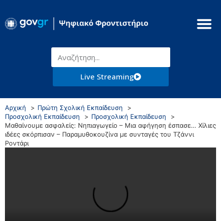
Live Streaming
Αρχική
Πρώτη Σχολική Εκπαίδευση
Προσχολική Εκπαίδευση
Προσχολική Εκπαίδευση
Μαθαίνουμε ασφαλείς: Νηπιαγωγείο – Μια αφήγηση έσπασε… Χίλιες
ιδέες σκόρπισαν – Παραμυθοκουζίνα με συνταγές του Τζάννι
Ροντάρι