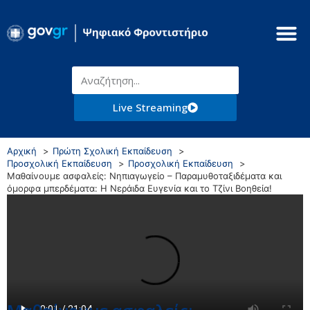
Live Streaming
Αρχική
Πρώτη Σχολική Εκπαίδευση
Προσχολική Εκπαίδευση
Προσχολική Εκπαίδευση
Μαθαίνουμε ασφαλείς: Νηπιαγωγείο – Παραμυθοταξιδέματα και
όμορφα μπερδέματα: Η Νεράιδα Ευγενία και το Τζίνι Βοηθεία!