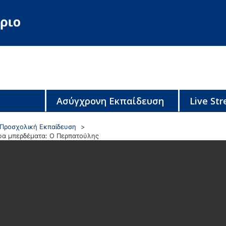
Ασύγχρονη Εκπαίδευση
Live St
Προσχολική Εκπαίδευση
φα μπερδέματα: Ο Περπατούλης