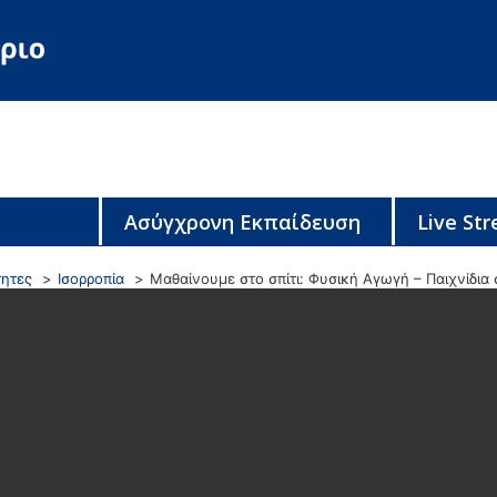
Ασύγχρονη Εκπαίδευση
Live St
τητες
Ισορροπία
Μαθαίνουμε στο σπίτι: Φυσική Αγωγή – Παιχνίδια