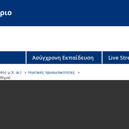
Ασύγχρονη Εκπαίδευση
Live St
4ος μ.Χ. αι.)
Ηγετικές προσωπικότητες
άθημα)