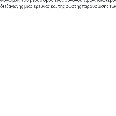
ολογισμών του μέσου όρου ενός συνόλου τιμών. Απώτερος
 διεξαγωγής μιας έρευνας και της σωστής παρουσίασης τω