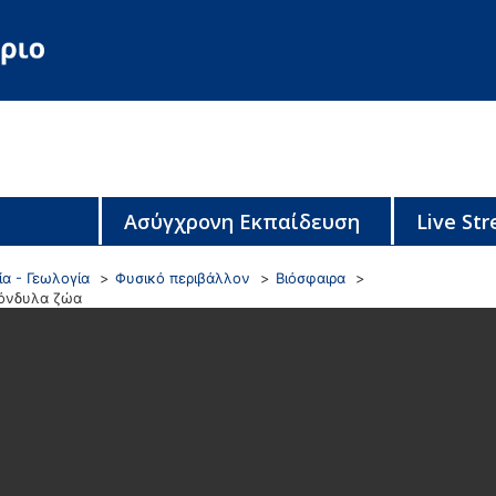
Ασύγχρονη Εκπαίδευση
Live St
α - Γεωλογία
Φυσικό περιβάλλον
Βιόσφαιρα
πόνδυλα ζώα