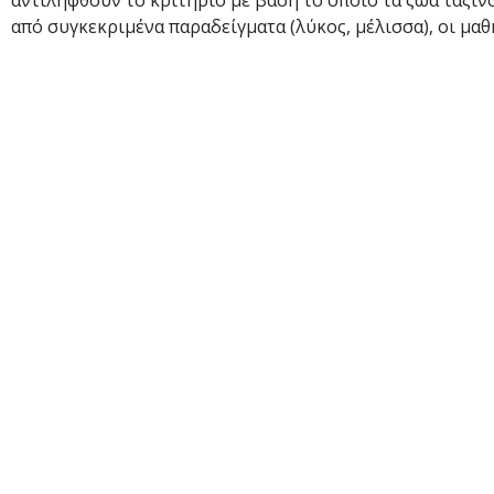
αντιληφθούν το κριτήριο με βάση το οποίο τα ζώα ταξι
από συγκεκριμένα παραδείγματα (λύκος, μέλισσα), οι μα