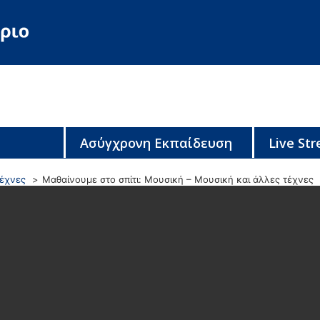
Ασύγχρονη Εκπαίδευση
Live St
τέχνες
Μαθαίνουμε στο σπίτι: Μουσική – Μουσική και άλλες τέχνες