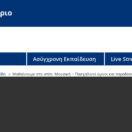
Ασύγχρονη Εκπαίδευση
Live St
ίδη
Μαθαίνουμε στο σπίτι: Μουσική – Πασχαλινοί ύμνοι και παραδόσ