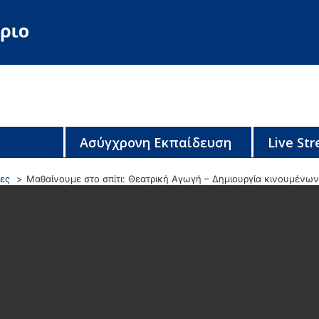
Ασύγχρονη Εκπαίδευση
Live St
ες
Μαθαίνουμε στο σπίτι: Θεατρική Αγωγή – Δημιουργία κινουμένω