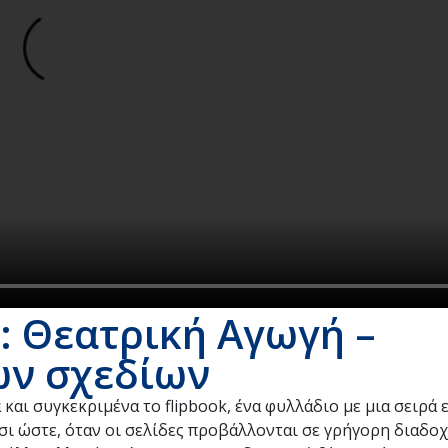
: Θεατρική Αγωγή –
ων σχεδίων
και συγκεκριμένα το flipbook, ένα φυλλάδιο με μια σειρά
σι ώστε, όταν οι σελίδες προβάλλονται σε γρήγορη διαδοχ