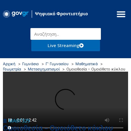
Live Streaming
Αρχική
Γυμνάσιο
Γ' Γυμνασίου
Μαθηματικά
Γεωμετρία
Μετασχηματισμοί
Ομοιοθεσία – Ομοιόθετο κύκλου
ΜΑΘΓ329
Ομοιοθεσία – Ομοιόθετο κύκλου