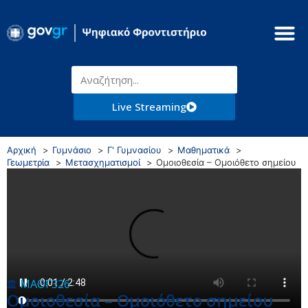
Live Streaming
Αρχική
Γυμνάσιο
Γ' Γυμνασίου
Μαθηματικά
Γεωμετρία
Μετασχηματισμοί
Ομοιοθεσία – Ομοιόθετο σημείου
ΜΑΘΓ326
Ομοιοθεσία – Ομοιόθετο σημείου