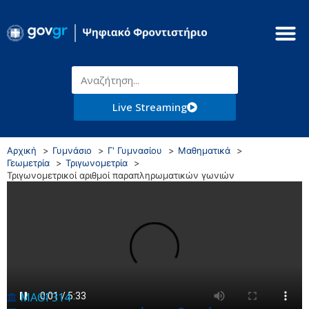
Live Streaming
Αρχική
Γυμνάσιο
Γ' Γυμνασίου
Μαθηματικά
Γεωμετρία
Τριγωνομετρία
Τριγωνομετρικοί αριθμοί παραπληρωματικών γωνιών
ΜΑΘΓ314