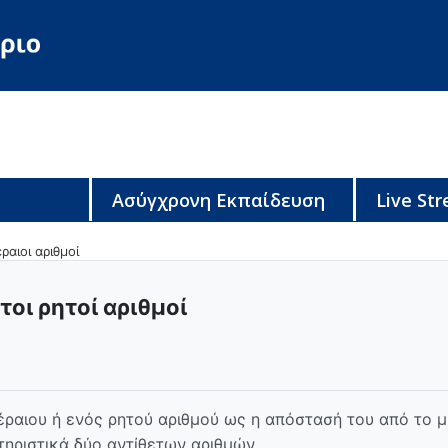
Ασύγχρονη Εκπαίδευση
Live St
ραιοι αριθμοί
τοι ρητοί αριθμοί
έραιου ή ενός ρητού αριθμού ως η απόστασή του από το μ
τηριστικά δύο αντίθετων αριθμών.