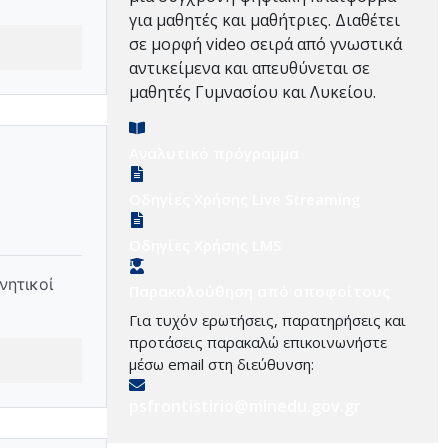
για μαθητές και μαθήτριες. Διαθέτει
σε μορφή video σειρά από γνωστικά
αντικείμενα και απευθύνεται σε
μαθητές Γυμνασίου και Λυκείου.
Αναλυτικό πρόγραμμα
Οδηγίες Χρήσης Live Streaming
Οδηγίες Χρήσης LMS
νητικοί
Παρακολούθηση από αποφοίτους
Για τυχόν ερωτήσεις, παρατηρήσεις και
προτάσεις παρακαλώ επικοινωνήστε
μέσω email στη διεύθυνση:
psfrontistirio@minedu.gov.gr