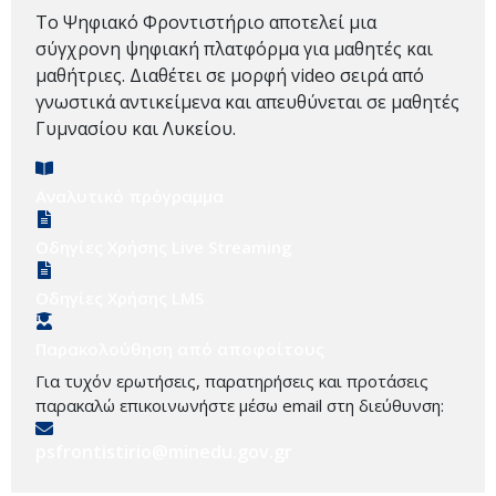
Το Ψηφιακό Φροντιστήριο αποτελεί μια
σύγχρονη ψηφιακή πλατφόρμα για μαθητές και
μαθήτριες. Διαθέτει σε μορφή video σειρά από
γνωστικά αντικείμενα και απευθύνεται σε μαθητές
Γυμνασίου και Λυκείου.
Αναλυτικό πρόγραμμα
Οδηγίες Χρήσης Live Streaming
Οδηγίες Χρήσης LMS
Παρακολούθηση από αποφοίτους
Για τυχόν ερωτήσεις, παρατηρήσεις και προτάσεις
παρακαλώ επικοινωνήστε μέσω email στη διεύθυνση:
psfrontistirio@minedu.gov.gr