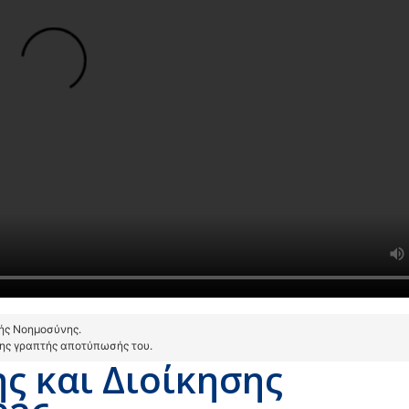
τής Νοημοσύνης.
της γραπτής αποτύπωσής του.
ς και Διοίκησης