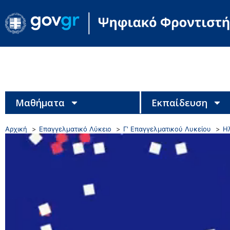
Μαθήματα
Εκπαίδευση
Αρχική
Επαγγελματικό Λύκειο
Γ' Επαγγελματικού Λυκείου
Η