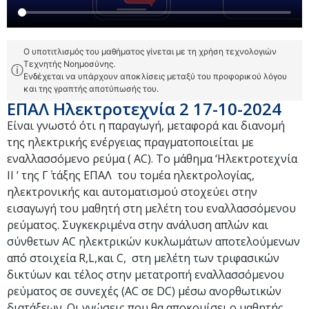
Ο υποτιτλισμός του μαθήματος γίνεται με τη χρήση τεχνολογιών
Τεχνητής Νοημοσύνης.
ⓘ
Ενδέχεται να υπάρχουν αποκλίσεις μεταξύ του προφορικού λόγου
και της γραπτής αποτύπωσής του.
ΕΠΑΛ Ηλεκτροτεχνία 2 17-10-2024
Είναι γνωστό ότι η παραγωγή, μεταφορά και διανομή
της ηλεκτρικής ενέργειας πραγματοποιείται με
εναλλασσόμενο ρεύμα ( AC). Το μάθημα ‘Ηλεκτροτεχνία
ΙΙ ’ της Γ΄ τάξης ΕΠΑΛ του τομέα ηλεκτρολογίας,
ηλεκτρονικής και αυτοματισμού στοχεύει στην
εισαγωγή του μαθητή στη μελέτη του εναλλασσόμενου
ρεύματος. Συγκεκριμένα στην ανάλυση απλών και
σύνθετων AC ηλεκτρικών κυκλωμάτων αποτελούμενων
από στοιχεία R,L,και C, στη μελέτη των τριφασικών
δικτύων και τέλος στην μετατροπή εναλλασσόμενου
ρεύματος σε συνεχές (AC σε DC) μέσω ανορθωτικών
διατάξεων. Οι γνώσεις που θα αποκομίσει ο μαθητής,