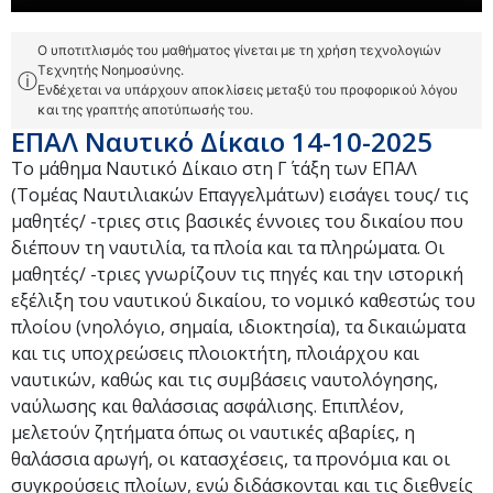
Ο υποτιτλισμός του μαθήματος γίνεται με τη χρήση τεχνολογιών
Τεχνητής Νοημοσύνης.
ⓘ
Ενδέχεται να υπάρχουν αποκλίσεις μεταξύ του προφορικού λόγου
και της γραπτής αποτύπωσής του.
ΕΠΑΛ Ναυτικό Δίκαιο 14-10-2025
Το μάθημα Ναυτικό Δίκαιο στη Γ΄ τάξη των ΕΠΑΛ
(Τομέας Ναυτιλιακών Επαγγελμάτων) εισάγει τους/ τις
μαθητές/ -τριες στις βασικές έννοιες του δικαίου που
διέπουν τη ναυτιλία, τα πλοία και τα πληρώματα. Οι
μαθητές/ -τριες γνωρίζουν τις πηγές και την ιστορική
εξέλιξη του ναυτικού δικαίου, το νομικό καθεστώς του
πλοίου (νηολόγιο, σημαία, ιδιοκτησία), τα δικαιώματα
και τις υποχρεώσεις πλοιοκτήτη, πλοιάρχου και
ναυτικών, καθώς και τις συμβάσεις ναυτολόγησης,
ναύλωσης και θαλάσσιας ασφάλισης. Επιπλέον,
μελετούν ζητήματα όπως οι ναυτικές αβαρίες, η
θαλάσσια αρωγή, οι κατασχέσεις, τα προνόμια και οι
συγκρούσεις πλοίων, ενώ διδάσκονται και τις διεθνείς