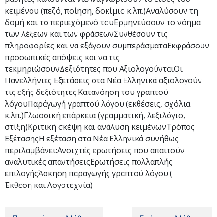
κειμένου (πεζό, ποίηση, δοκίμιο κ.λπ.)Αναλύσουν τη
δομή και το περιεχόμενό τουΕρμηνεύσουν το νόημα
των λέξεων και των φράσεωνΣυνθέσουν τις
πληροφορίες και να εξάγουν συμπεράσματαΕκφράσουν
προσωπικές απόψεις και να τις
τεκμηριώσουνΔεξιότητες που ΑξιολογούνταιΟι
Πανελλήνιες Εξετάσεις στα Νέα Ελληνικά αξιολογούν
τις εξής δεξιότητες:Κατανόηση του γραπτού
λόγουΠαράγωγή γραπτού λόγου (εκθέσεις, σχόλια
κ.λπ.)Γλωσσική επάρκεια (γραμματική, λεξιλόγιο,
στίξη)Κριτική σκέψη και ανάλυση κειμένωνΤρόπος
ΕξέτασηςΗ εξέταση στα Νέα Ελληνικά συνήθως
περιλαμβάνει:Ανοιχτές ερωτήσεις που απαιτούν
αναλυτικές απαντήσειςΕρωτήσεις πολλαπλής
επιλογήςΆσκηση παραγωγής γραπτού λόγου (
Έκθεση και Λογοτεχνία)