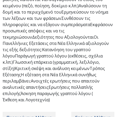
κειμένου (πεζό, ποίηση, δοκίμιο κ.λπ.)Αναλύσουν τη
δομή και το περιεχόμενό τουΕρμηνεύσουν το νόημα
των λέξεων και των φράσεωνΣυνθέσουν τις
πληροφορίες και να εξάγουν συμπεράσματαΕκφράσουν
προσωπικές απόψεις και να τις
τεκμηριώσουνΔεξιότητες που ΑξιολογούνταιΟι
Πανελλήνιες Εξετάσεις στα Νέα Ελληνικά αξιολογούν
τις εξής δεξιότητες:Κατανόηση του γραπτού
λόγουΠαράγωγή γραπτού λόγου (εκθέσεις, σχόλια
κ.λπ.)Γλωσσική επάρκεια (γραμματική, λεξιλόγιο,
στίξη)Κριτική σκέψη και ανάλυση κειμένωνΤρόπος
ΕξέτασηςΗ εξέταση στα Νέα Ελληνικά συνήθως
περιλαμβάνει:Ανοιχτές ερωτήσεις που απαιτούν
αναλυτικές απαντήσειςΕρωτήσεις πολλαπλής
επιλογήςΆσκηση παραγωγής γραπτού λόγου (
Έκθεση και Λογοτεχνία)