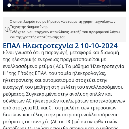
Ο υποτιτλισμός του μαθήματος γίνεται με τη χρήση τεχνολογιών
Τεχνητής Νοημοσύνης.
ⓘ
Ενδέχεται να υπάρχουν αποκλίσεις μεταξύ του προφορικού λόγου
και της γραπτής αποτύπωσής του.
ΕΠΑΛ Ηλεκτροτεχνία 2 10-10-2024
Είναι γνωστό ότι η παραγωγή, μεταφορά και διανομή
της ηλεκτρικής ενέργειας πραγματοποιείται με
εναλλασσόμενο ρεύμα ( AC). Το μάθημα ‘Ηλεκτροτεχνία
ΙΙ ’ της Γ΄ τάξης ΕΠΑΛ του τομέα ηλεκτρολογίας,
ηλεκτρονικής και αυτοματισμού στοχεύει στην
εισαγωγή του μαθητή στη μελέτη του εναλλασσόμενου
ρεύματος. Συγκεκριμένα στην ανάλυση απλών και
σύνθετων AC ηλεκτρικών κυκλωμάτων αποτελούμενων
από στοιχεία R,L,και C, στη μελέτη των τριφασικών
δικτύων και τέλος στην μετατροπή εναλλασσόμενου
ρεύματος σε συνεχές (AC σε DC) μέσω ανορθωτικών
διατάξεων. Οι γνώσεις που θα αποκομίσει ο μαθητής,