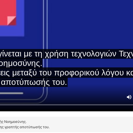
τής Νοημοσύνης.
της γραπτής αποτύπωσής του.