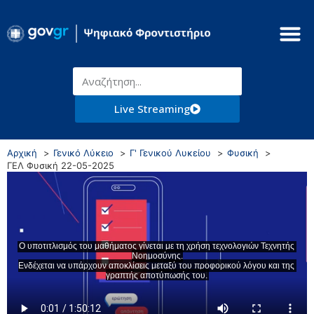
Live Streaming
Αρχική
Γενικό Λύκειο
Γ' Γενικού Λυκείου
Φυσική
ΓΕΛ Φυσική 22-05-2025