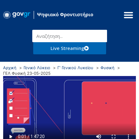
Live Streaming
Αρχική
Γενικό Λύκειο
Γ' Γενικού Λυκείου
Φυσική
ΓΕΛ Φυσική 23-05-2025