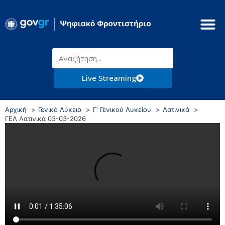
Live Streaming
Αρχική
Γενικό Λύκειο
Γ' Γενικού Λυκείου
Λατινικά
ΓΕΛ Λατινικά 03-03-2026