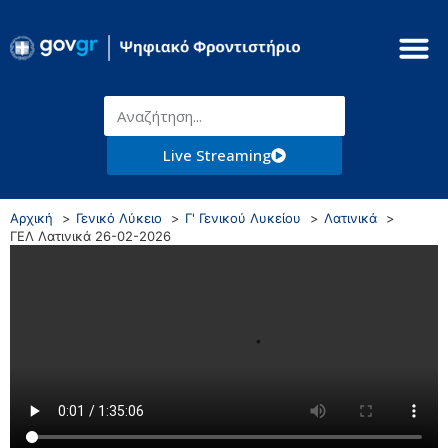
Live Streaming
Αρχική
Γενικό Λύκειο
Γ' Γενικού Λυκείου
Λατινικά
ΓΕΛ Λατινικά 26-02-2026